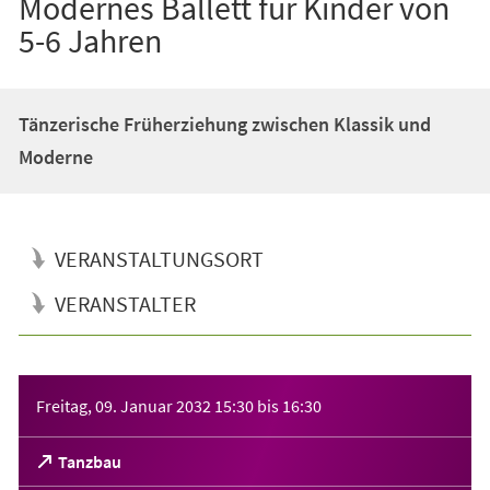
Modernes Ballett für Kinder von
5-6 Jahren
Tänzerische Früherziehung zwischen Klassik und
Moderne
VERANSTALTUNGSORT
VERANSTALTER
Veranstaltungsinformationen
Freitag, 09. Januar 2032
15:30
bis
16:30
(Öffnet
Tanzbau
in