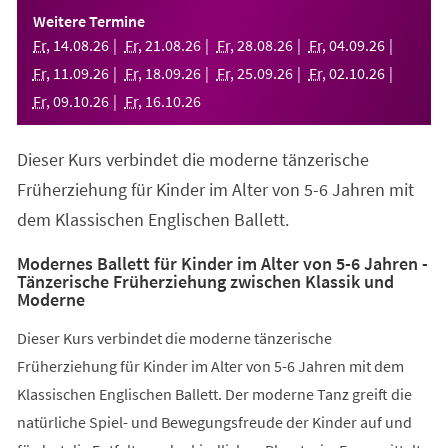
einem
Weitere Termine
neuen
Fr
,
14
.
08
.
26
Fr
,
21
.
08
.
26
Fr
,
28
.
08
.
26
Fr
,
04
.
09
.
26
Tab)
Fr
,
11
.
09
.
26
Fr
,
18
.
09
.
26
Fr
,
25
.
09
.
26
Fr
,
02
.
10
.
26
Fr
,
09
.
10
.
26
Fr
,
16
.
10
.
26
Dieser Kurs verbindet die moderne tänzerische
Früherziehung für Kinder im Alter von 5-6 Jahren mit
dem Klassischen Englischen Ballett.
Modernes Ballett für Kinder im Alter von 5-6 Jahren -
Tänzerische Früherziehung zwischen Klassik und
Moderne
Dieser Kurs verbindet die moderne tänzerische
Früherziehung für Kinder im Alter von 5-6 Jahren mit dem
Klassischen Englischen Ballett. Der moderne Tanz greift die
natürliche Spiel- und Bewegungsfreude der Kinder auf und