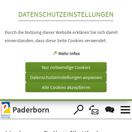
Inhalt anspringen
DATENSCHUTZEINSTELLUNGEN
Durch die Nutzung dieser Website erklären Sie sich damit
einverstanden, dass diese Seite Cookies verwendet.
(Öffnet
Mehr Infos
in
einem
Nur notwendige Cookies
neuen
Tab)
Datenschutzeinstellungen anpassen
Alle Cookies akzeptieren
Visuelle
Paderborn
Assistenzsoftware
öffnen.