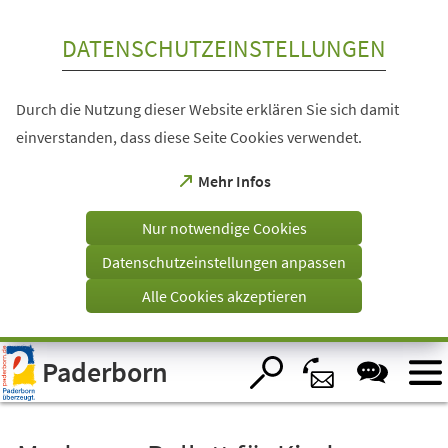
Inhalt anspringen
DATENSCHUTZEINSTELLUNGEN
Durch die Nutzung dieser Website erklären Sie sich damit
einverstanden, dass diese Seite Cookies verwendet.
(Öffnet
Mehr Infos
in
einem
Nur notwendige Cookies
neuen
Tab)
Datenschutzeinstellungen anpassen
Alle Cookies akzeptieren
Visuelle
Paderborn
Assistenzsoftware
öffnen.