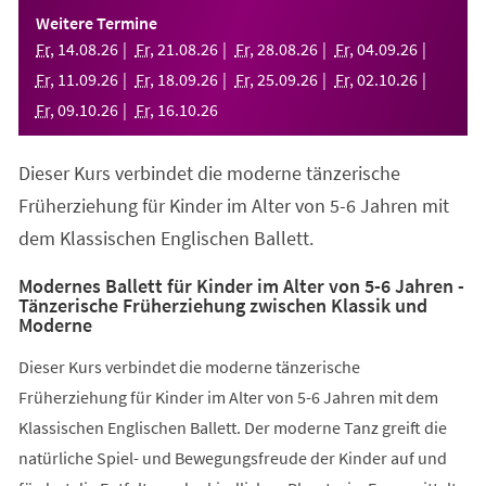
einem
Weitere Termine
neuen
Fr
,
14
.
08
.
26
Fr
,
21
.
08
.
26
Fr
,
28
.
08
.
26
Fr
,
04
.
09
.
26
Tab)
Fr
,
11
.
09
.
26
Fr
,
18
.
09
.
26
Fr
,
25
.
09
.
26
Fr
,
02
.
10
.
26
Fr
,
09
.
10
.
26
Fr
,
16
.
10
.
26
Dieser Kurs verbindet die moderne tänzerische
Früherziehung für Kinder im Alter von 5-6 Jahren mit
dem Klassischen Englischen Ballett.
Modernes Ballett für Kinder im Alter von 5-6 Jahren -
Tänzerische Früherziehung zwischen Klassik und
Moderne
Dieser Kurs verbindet die moderne tänzerische
Früherziehung für Kinder im Alter von 5-6 Jahren mit dem
Klassischen Englischen Ballett. Der moderne Tanz greift die
natürliche Spiel- und Bewegungsfreude der Kinder auf und