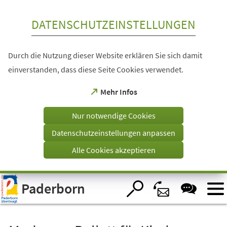
Inhalt anspringen
DATENSCHUTZEINSTELLUNGEN
Durch die Nutzung dieser Website erklären Sie sich damit
einverstanden, dass diese Seite Cookies verwendet.
(Öffnet
Mehr Infos
in
einem
Nur notwendige Cookies
neuen
Tab)
Datenschutzeinstellungen anpassen
Alle Cookies akzeptieren
Visuelle
Paderborn
Assistenzsoftware
öffnen.