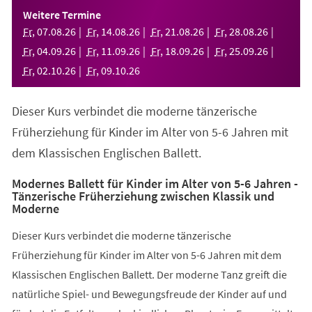
einem
Weitere Termine
neuen
Fr
,
07
.
08
.
26
Fr
,
14
.
08
.
26
Fr
,
21
.
08
.
26
Fr
,
28
.
08
.
26
Tab)
Fr
,
04
.
09
.
26
Fr
,
11
.
09
.
26
Fr
,
18
.
09
.
26
Fr
,
25
.
09
.
26
Fr
,
02
.
10
.
26
Fr
,
09
.
10
.
26
Dieser Kurs verbindet die moderne tänzerische
Früherziehung für Kinder im Alter von 5-6 Jahren mit
dem Klassischen Englischen Ballett.
Modernes Ballett für Kinder im Alter von 5-6 Jahren -
Tänzerische Früherziehung zwischen Klassik und
Moderne
Dieser Kurs verbindet die moderne tänzerische
Früherziehung für Kinder im Alter von 5-6 Jahren mit dem
Klassischen Englischen Ballett. Der moderne Tanz greift die
natürliche Spiel- und Bewegungsfreude der Kinder auf und