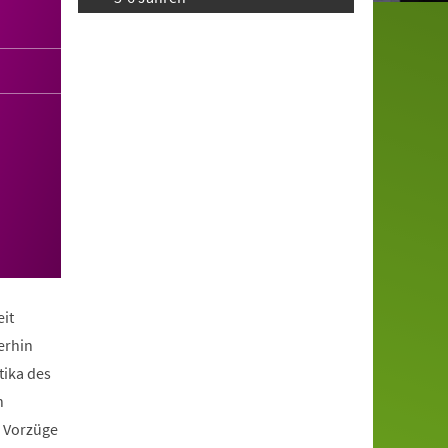
it
erhin
tika des
n
e Vorzüge