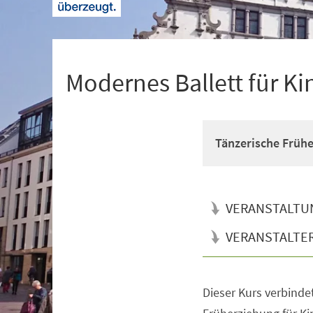
+
1
Modernes Ballett für Ki
Tänzerische Früh
VERANSTALTU
VERANSTALTE
Dieser Kurs verbinde
Veranstaltungsinformationen