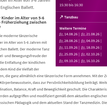
nder im Alter von 5-6 Jahren
15:30
bis
16:30
Englischen Ballett.
(Öffnet
Tanzbau
 Kinder im Alter von 5-6
e Früherziehung zwischen
in
e
einem
Weitere Termine
neuen
Fr
,
14
.
08
.
26
Fr
,
21
.
08
.
26
die moderne tänzerische
Tab)
Fr
,
28
.
08
.
26
Fr
,
04
.
09
.
26
r im Alter von 5-6 Jahren mit
Fr
,
11
.
09
.
26
Fr
,
18
.
09
.
26
chen Ballett. Der moderne Tanz
Fr
,
25
.
09
.
26
Fr
,
02
.
10
.
26
piel- und Bewegungsfreude der
Fr
,
09
.
10
.
26
Fr
,
16
.
10
.
26
die Entfaltung der kindlichen
 dem Kind die Vielfalt der
, die ganz allmählich eine tänzerische Form annehmen. Mit der Ze
 Körperbewusstsein, dass zur Persönlichkeitsbildung beiträgt. Weit
ination, Balance, Kraft und Beweglichkeit geschult. Die Charakteris
werden aufgegriffen und modifiziert gemäß dem aktuellen englische
össischen Pädagogik und dem aktuellen Stand der Tanzmedizin. Di