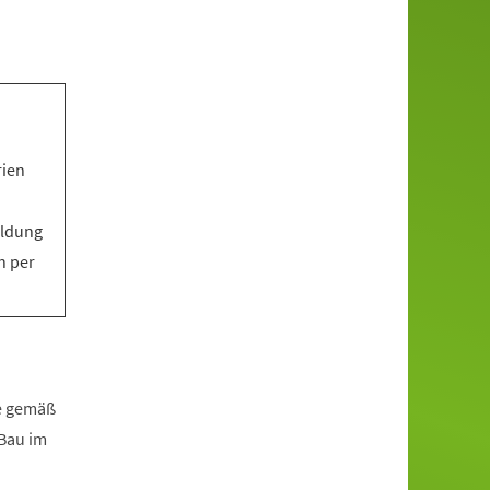
rien
eldung
n per
fe gemäß
zBau im