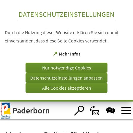
Inhalt anspringen
DATENSCHUTZEINSTELLUNGEN
Durch die Nutzung dieser Website erklären Sie sich damit
einverstanden, dass diese Seite Cookies verwendet.
(Öffnet
Mehr Infos
in
einem
Nur notwendige Cookies
neuen
Tab)
Datenschutzeinstellungen anpassen
Alle Cookies akzeptieren
Visuelle
Paderborn
Assistenzsoftware
öffnen.