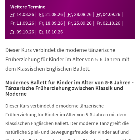
einem
Weitere Termine
neuen
Fr
,
14
.
08
.
26
Fr
,
21
.
08
.
26
Fr
,
28
.
08
.
26
Fr
,
04
.
09
.
26
Tab)
Fr
,
11
.
09
.
26
Fr
,
18
.
09
.
26
Fr
,
25
.
09
.
26
Fr
,
02
.
10
.
26
Fr
,
09
.
10
.
26
Fr
,
16
.
10
.
26
Dieser Kurs verbindet die moderne tänzerische
Früherziehung für Kinder im Alter von 5-6 Jahren mit
dem Klassischen Englischen Ballett.
Modernes Ballett für Kinder im Alter von 5-6 Jahren -
Tänzerische Früherziehung zwischen Klassik und
Moderne
Dieser Kurs verbindet die moderne tänzerische
Früherziehung für Kinder im Alter von 5-6 Jahren mit dem
Klassischen Englischen Ballett. Der moderne Tanz greift die
natürliche Spiel- und Bewegungsfreude der Kinder auf und