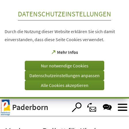
Inhalt anspringen
DATENSCHUTZEINSTELLUNGEN
Durch die Nutzung dieser Website erklären Sie sich damit
einverstanden, dass diese Seite Cookies verwendet.
(Öffnet
Mehr Infos
in
einem
Nur notwendige Cookies
neuen
Tab)
Datenschutzeinstellungen anpassen
Alle Cookies akzeptieren
Visuelle
Paderborn
Assistenzsoftware
öffnen.