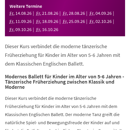
einem
Weitere Termine
neuen
Fr
,
14
.
08
.
26
Fr
,
21
.
08
.
26
Fr
,
28
.
08
.
26
Fr
,
04
.
09
.
26
Tab)
Fr
,
11
.
09
.
26
Fr
,
18
.
09
.
26
Fr
,
25
.
09
.
26
Fr
,
02
.
10
.
26
Fr
,
09
.
10
.
26
Fr
,
16
.
10
.
26
Dieser Kurs verbindet die moderne tänzerische
Früherziehung für Kinder im Alter von 5-6 Jahren mit
dem Klassischen Englischen Ballett.
Modernes Ballett für Kinder im Alter von 5-6 Jahren -
Tänzerische Früherziehung zwischen Klassik und
Moderne
Dieser Kurs verbindet die moderne tänzerische
Früherziehung für Kinder im Alter von 5-6 Jahren mit dem
Klassischen Englischen Ballett. Der moderne Tanz greift die
natürliche Spiel- und Bewegungsfreude der Kinder auf und