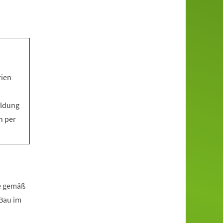
rien
eldung
n per
fe gemäß
zBau im