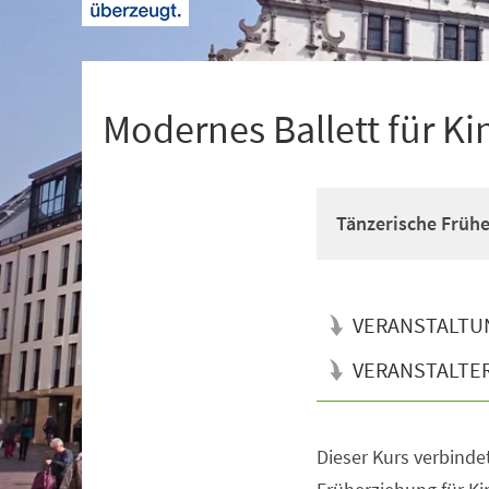
+
1
Modernes Ballett für Ki
Tänzerische Früh
VERANSTALTU
VERANSTALTE
Dieser Kurs verbinde
Veranstaltungsinformationen