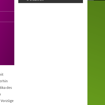
it
erhin
tika des
n
e Vorzüge