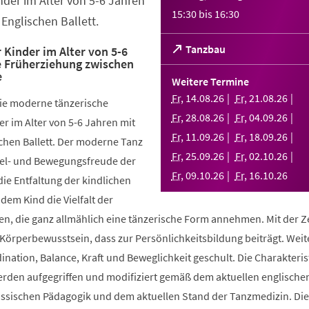
nder im Alter von 5-6 Jahren
15:30
bis
16:30
Englischen Ballett.
(Öffnet
Tanzbau
 Kinder im Alter von 5-6
e Früherziehung zwischen
in
e
einem
Weitere Termine
neuen
Fr
,
14
.
08
.
26
Fr
,
21
.
08
.
26
die moderne tänzerische
Tab)
Fr
,
28
.
08
.
26
Fr
,
04
.
09
.
26
r im Alter von 5-6 Jahren mit
Fr
,
11
.
09
.
26
Fr
,
18
.
09
.
26
chen Ballett. Der moderne Tanz
Fr
,
25
.
09
.
26
Fr
,
02
.
10
.
26
piel- und Bewegungsfreude der
Fr
,
09
.
10
.
26
Fr
,
16
.
10
.
26
die Entfaltung der kindlichen
 dem Kind die Vielfalt der
, die ganz allmählich eine tänzerische Form annehmen. Mit der Ze
 Körperbewusstsein, dass zur Persönlichkeitsbildung beiträgt. Weit
ination, Balance, Kraft und Beweglichkeit geschult. Die Charakteris
werden aufgegriffen und modifiziert gemäß dem aktuellen englische
össischen Pädagogik und dem aktuellen Stand der Tanzmedizin. Di