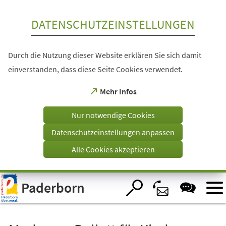
Inhalt anspringen
DATENSCHUTZEINSTELLUNGEN
Durch die Nutzung dieser Website erklären Sie sich damit
einverstanden, dass diese Seite Cookies verwendet.
(Öffnet
Mehr Infos
in
einem
Nur notwendige Cookies
neuen
Tab)
Datenschutzeinstellungen anpassen
Alle Cookies akzeptieren
Visuelle
Paderborn
Assistenzsoftware
öffnen.