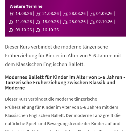
einem
Weitere Termine
neuen
Fr
,
14
.
08
.
26
Fr
,
21
.
08
.
26
Fr
,
28
.
08
.
26
Fr
,
04
.
09
.
26
Tab)
Fr
,
11
.
09
.
26
Fr
,
18
.
09
.
26
Fr
,
25
.
09
.
26
Fr
,
02
.
10
.
26
Fr
,
09
.
10
.
26
Fr
,
16
.
10
.
26
Dieser Kurs verbindet die moderne tänzerische
Früherziehung für Kinder im Alter von 5-6 Jahren mit
dem Klassischen Englischen Ballett.
Modernes Ballett für Kinder im Alter von 5-6 Jahren -
Tänzerische Früherziehung zwischen Klassik und
Moderne
Dieser Kurs verbindet die moderne tänzerische
Früherziehung für Kinder im Alter von 5-6 Jahren mit dem
Klassischen Englischen Ballett. Der moderne Tanz greift die
natürliche Spiel- und Bewegungsfreude der Kinder auf und