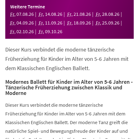
einem
Weitere Termine
neuen
Fr
,
07
.
08
.
26
Fr
,
14
.
08
.
26
Fr
,
21
.
08
.
26
Fr
,
28
.
08
.
26
Tab)
Fr
,
04
.
09
.
26
Fr
,
11
.
09
.
26
Fr
,
18
.
09
.
26
Fr
,
25
.
09
.
26
Fr
,
02
.
10
.
26
Fr
,
09
.
10
.
26
Dieser Kurs verbindet die moderne tänzerische
Früherziehung für Kinder im Alter von 5-6 Jahren mit
dem Klassischen Englischen Ballett.
Modernes Ballett für Kinder im Alter von 5-6 Jahren -
Tänzerische Früherziehung zwischen Klassik und
Moderne
Dieser Kurs verbindet die moderne tänzerische
Früherziehung für Kinder im Alter von 5-6 Jahren mit dem
Klassischen Englischen Ballett. Der moderne Tanz greift die
natürliche Spiel- und Bewegungsfreude der Kinder auf und