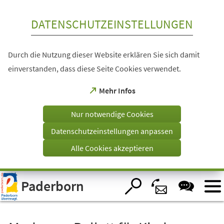
Inhalt anspringen
DATENSCHUTZEINSTELLUNGEN
Durch die Nutzung dieser Website erklären Sie sich damit
einverstanden, dass diese Seite Cookies verwendet.
(Öffnet
Mehr Infos
in
einem
Nur notwendige Cookies
neuen
Tab)
Datenschutzeinstellungen anpassen
Alle Cookies akzeptieren
Visuelle
Paderborn
Assistenzsoftware
öffnen.