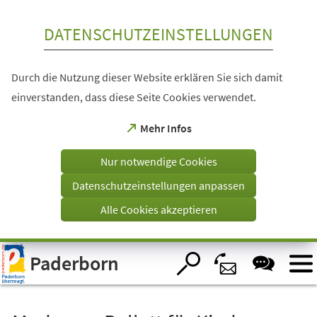
Inhalt anspringen
DATENSCHUTZEINSTELLUNGEN
Durch die Nutzung dieser Website erklären Sie sich damit
einverstanden, dass diese Seite Cookies verwendet.
(Öffnet
Mehr Infos
in
einem
Nur notwendige Cookies
neuen
Tab)
Datenschutzeinstellungen anpassen
Alle Cookies akzeptieren
Visuelle
Paderborn
Assistenzsoftware
öffnen.