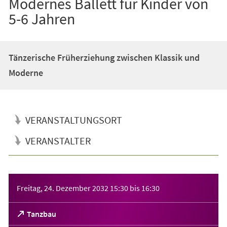
Modernes Ballett für Kinder von
5-6 Jahren
Tänzerische Früherziehung zwischen Klassik und
Moderne
VERANSTALTUNGSORT
VERANSTALTER
Veranstaltungsinformationen
Freitag, 24. Dezember 2032
15:30
bis
16:30
(Öffnet
Tanzbau
in