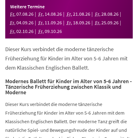
einem
Weitere Termine
neuen
Fr
,
07
.
08
.
26
Fr
,
14
.
08
.
26
Fr
,
21
.
08
.
26
Fr
,
28
.
08
.
26
Tab)
Fr
,
04
.
09
.
26
Fr
,
11
.
09
.
26
Fr
,
18
.
09
.
26
Fr
,
25
.
09
.
26
Fr
,
02
.
10
.
26
Fr
,
09
.
10
.
26
Dieser Kurs verbindet die moderne tänzerische
Früherziehung für Kinder im Alter von 5-6 Jahren mit
dem Klassischen Englischen Ballett.
Modernes Ballett für Kinder im Alter von 5-6 Jahren -
Tänzerische Früherziehung zwischen Klassik und
Moderne
Dieser Kurs verbindet die moderne tänzerische
Früherziehung für Kinder im Alter von 5-6 Jahren mit dem
Klassischen Englischen Ballett. Der moderne Tanz greift die
natürliche Spiel- und Bewegungsfreude der Kinder auf und