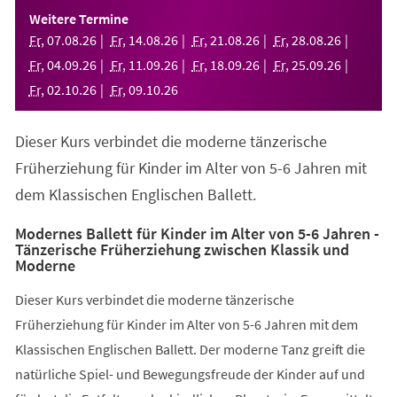
einem
Weitere Termine
neuen
Fr
,
07
.
08
.
26
Fr
,
14
.
08
.
26
Fr
,
21
.
08
.
26
Fr
,
28
.
08
.
26
Tab)
Fr
,
04
.
09
.
26
Fr
,
11
.
09
.
26
Fr
,
18
.
09
.
26
Fr
,
25
.
09
.
26
Fr
,
02
.
10
.
26
Fr
,
09
.
10
.
26
Dieser Kurs verbindet die moderne tänzerische
Früherziehung für Kinder im Alter von 5-6 Jahren mit
dem Klassischen Englischen Ballett.
Modernes Ballett für Kinder im Alter von 5-6 Jahren -
Tänzerische Früherziehung zwischen Klassik und
Moderne
Dieser Kurs verbindet die moderne tänzerische
Früherziehung für Kinder im Alter von 5-6 Jahren mit dem
Klassischen Englischen Ballett. Der moderne Tanz greift die
natürliche Spiel- und Bewegungsfreude der Kinder auf und