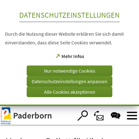
Inhalt anspringen
DATENSCHUTZEINSTELLUNGEN
Durch die Nutzung dieser Website erklären Sie sich damit
einverstanden, dass diese Seite Cookies verwendet.
(Öffnet
Mehr Infos
in
einem
Nur notwendige Cookies
neuen
Tab)
Datenschutzeinstellungen anpassen
Alle Cookies akzeptieren
Visuelle
Paderborn
Assistenzsoftware
öffnen.