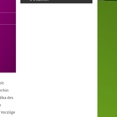
it
erhin
tika des
n
e Vorzüge