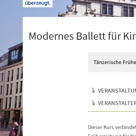
+
1
Modernes Ballett für Ki
Tänzerische Früh
VERANSTALTU
VERANSTALTE
Dieser Kurs verbinde
Veranstaltungsinformationen