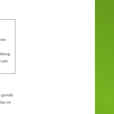
rien
eldung
n per
fe gemäß
zBau im