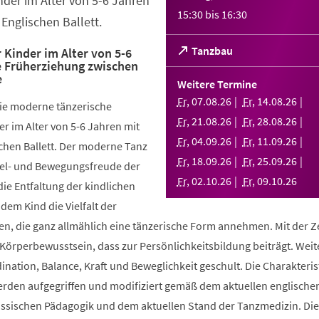
nder im Alter von 5-6 Jahren
15:30
bis
16:30
Englischen Ballett.
(Öffnet
Tanzbau
 Kinder im Alter von 5-6
e Früherziehung zwischen
in
e
einem
Weitere Termine
neuen
Fr
,
07
.
08
.
26
Fr
,
14
.
08
.
26
die moderne tänzerische
Tab)
Fr
,
21
.
08
.
26
Fr
,
28
.
08
.
26
r im Alter von 5-6 Jahren mit
Fr
,
04
.
09
.
26
Fr
,
11
.
09
.
26
chen Ballett. Der moderne Tanz
Fr
,
18
.
09
.
26
Fr
,
25
.
09
.
26
piel- und Bewegungsfreude der
Fr
,
02
.
10
.
26
Fr
,
09
.
10
.
26
die Entfaltung der kindlichen
 dem Kind die Vielfalt der
, die ganz allmählich eine tänzerische Form annehmen. Mit der Ze
 Körperbewusstsein, dass zur Persönlichkeitsbildung beiträgt. Weit
ination, Balance, Kraft und Beweglichkeit geschult. Die Charakteris
werden aufgegriffen und modifiziert gemäß dem aktuellen englische
össischen Pädagogik und dem aktuellen Stand der Tanzmedizin. Di