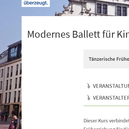
+
1
Modernes Ballett für Ki
Tänzerische Früh
VERANSTALTU
VERANSTALTE
Dieser Kurs verbinde
Veranstaltungsinformationen