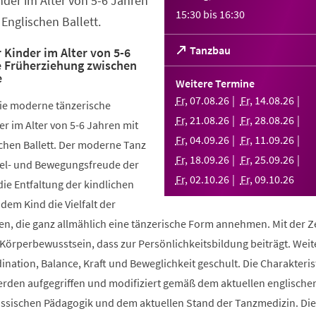
nder im Alter von 5-6 Jahren
15:30
bis
16:30
Englischen Ballett.
(Öffnet
Tanzbau
 Kinder im Alter von 5-6
e Früherziehung zwischen
in
e
einem
Weitere Termine
neuen
Fr
,
07
.
08
.
26
Fr
,
14
.
08
.
26
die moderne tänzerische
Tab)
Fr
,
21
.
08
.
26
Fr
,
28
.
08
.
26
r im Alter von 5-6 Jahren mit
Fr
,
04
.
09
.
26
Fr
,
11
.
09
.
26
chen Ballett. Der moderne Tanz
Fr
,
18
.
09
.
26
Fr
,
25
.
09
.
26
piel- und Bewegungsfreude der
Fr
,
02
.
10
.
26
Fr
,
09
.
10
.
26
die Entfaltung der kindlichen
 dem Kind die Vielfalt der
, die ganz allmählich eine tänzerische Form annehmen. Mit der Ze
 Körperbewusstsein, dass zur Persönlichkeitsbildung beiträgt. Weit
ination, Balance, Kraft und Beweglichkeit geschult. Die Charakteris
werden aufgegriffen und modifiziert gemäß dem aktuellen englische
össischen Pädagogik und dem aktuellen Stand der Tanzmedizin. Di