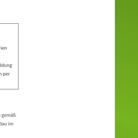
rien
eldung
n per
fe gemäß
zBau im