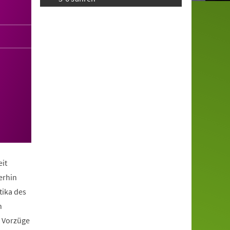
it
erhin
tika des
n
e Vorzüge