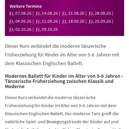
einem
Weitere Termine
neuen
Fr
,
07
.
08
.
26
Fr
,
14
.
08
.
26
Fr
,
21
.
08
.
26
Fr
,
28
.
08
.
26
Tab)
Fr
,
04
.
09
.
26
Fr
,
11
.
09
.
26
Fr
,
18
.
09
.
26
Fr
,
25
.
09
.
26
Fr
,
02
.
10
.
26
Fr
,
09
.
10
.
26
Dieser Kurs verbindet die moderne tänzerische
Früherziehung für Kinder im Alter von 5-6 Jahren mit
dem Klassischen Englischen Ballett.
Modernes Ballett für Kinder im Alter von 5-6 Jahren -
Tänzerische Früherziehung zwischen Klassik und
Moderne
Dieser Kurs verbindet die moderne tänzerische
Früherziehung für Kinder im Alter von 5-6 Jahren mit dem
Klassischen Englischen Ballett. Der moderne Tanz greift die
natürliche Spiel- und Bewegungsfreude der Kinder auf und