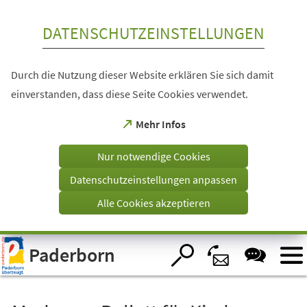
Inhalt anspringen
DATENSCHUTZEINSTELLUNGEN
Durch die Nutzung dieser Website erklären Sie sich damit
einverstanden, dass diese Seite Cookies verwendet.
(Öffnet
Mehr Infos
in
einem
Nur notwendige Cookies
neuen
Tab)
Datenschutzeinstellungen anpassen
Alle Cookies akzeptieren
Visuelle
Paderborn
Assistenzsoftware
öffnen.