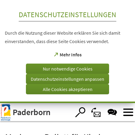
Inhalt anspringen
DATENSCHUTZEINSTELLUNGEN
Durch die Nutzung dieser Website erklären Sie sich damit
einverstanden, dass diese Seite Cookies verwendet.
(Öffnet
Mehr Infos
in
einem
Nur notwendige Cookies
neuen
Tab)
Datenschutzeinstellungen anpassen
Alle Cookies akzeptieren
Visuelle
Paderborn
Assistenzsoftware
öffnen.