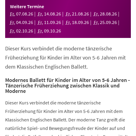
einem
Weitere Termine
neuen
Fr
,
07
.
08
.
26
Fr
,
14
.
08
.
26
Fr
,
21
.
08
.
26
Fr
,
28
.
08
.
26
Tab)
Fr
,
04
.
09
.
26
Fr
,
11
.
09
.
26
Fr
,
18
.
09
.
26
Fr
,
25
.
09
.
26
Fr
,
02
.
10
.
26
Fr
,
09
.
10
.
26
Dieser Kurs verbindet die moderne tänzerische
Früherziehung für Kinder im Alter von 5-6 Jahren mit
dem Klassischen Englischen Ballett.
Modernes Ballett für Kinder im Alter von 5-6 Jahren -
Tänzerische Früherziehung zwischen Klassik und
Moderne
Dieser Kurs verbindet die moderne tänzerische
Früherziehung für Kinder im Alter von 5-6 Jahren mit dem
Klassischen Englischen Ballett. Der moderne Tanz greift die
natürliche Spiel- und Bewegungsfreude der Kinder auf und