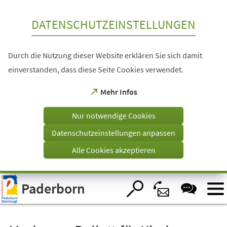
Inhalt anspringen
DATENSCHUTZEINSTELLUNGEN
Durch die Nutzung dieser Website erklären Sie sich damit
einverstanden, dass diese Seite Cookies verwendet.
(Öffnet
Mehr Infos
in
einem
Nur notwendige Cookies
neuen
Tab)
Datenschutzeinstellungen anpassen
Alle Cookies akzeptieren
Visuelle
Paderborn
Assistenzsoftware
öffnen.