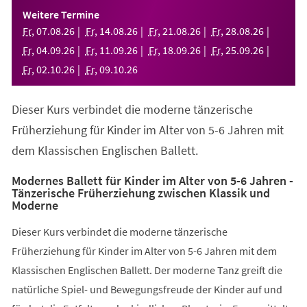
einem
Weitere Termine
neuen
Fr
,
07
.
08
.
26
Fr
,
14
.
08
.
26
Fr
,
21
.
08
.
26
Fr
,
28
.
08
.
26
Tab)
Fr
,
04
.
09
.
26
Fr
,
11
.
09
.
26
Fr
,
18
.
09
.
26
Fr
,
25
.
09
.
26
Fr
,
02
.
10
.
26
Fr
,
09
.
10
.
26
Dieser Kurs verbindet die moderne tänzerische
Früherziehung für Kinder im Alter von 5-6 Jahren mit
dem Klassischen Englischen Ballett.
Modernes Ballett für Kinder im Alter von 5-6 Jahren -
Tänzerische Früherziehung zwischen Klassik und
Moderne
Dieser Kurs verbindet die moderne tänzerische
Früherziehung für Kinder im Alter von 5-6 Jahren mit dem
Klassischen Englischen Ballett. Der moderne Tanz greift die
natürliche Spiel- und Bewegungsfreude der Kinder auf und