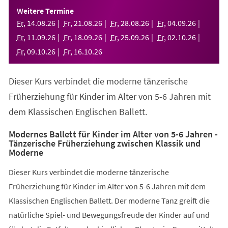
einem
Weitere Termine
neuen
Fr
,
14
.
08
.
26
Fr
,
21
.
08
.
26
Fr
,
28
.
08
.
26
Fr
,
04
.
09
.
26
Tab)
Fr
,
11
.
09
.
26
Fr
,
18
.
09
.
26
Fr
,
25
.
09
.
26
Fr
,
02
.
10
.
26
Fr
,
09
.
10
.
26
Fr
,
16
.
10
.
26
Dieser Kurs verbindet die moderne tänzerische
Früherziehung für Kinder im Alter von 5-6 Jahren mit
dem Klassischen Englischen Ballett.
Modernes Ballett für Kinder im Alter von 5-6 Jahren -
Tänzerische Früherziehung zwischen Klassik und
Moderne
Dieser Kurs verbindet die moderne tänzerische
Früherziehung für Kinder im Alter von 5-6 Jahren mit dem
Klassischen Englischen Ballett. Der moderne Tanz greift die
natürliche Spiel- und Bewegungsfreude der Kinder auf und