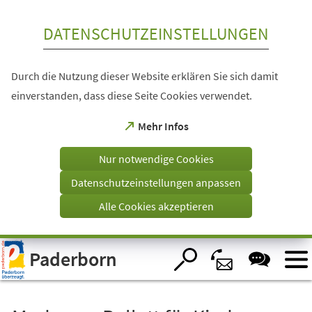
Inhalt anspringen
DATENSCHUTZEINSTELLUNGEN
Durch die Nutzung dieser Website erklären Sie sich damit
einverstanden, dass diese Seite Cookies verwendet.
(Öffnet
Mehr Infos
in
einem
Nur notwendige Cookies
neuen
Tab)
Datenschutzeinstellungen anpassen
Alle Cookies akzeptieren
Visuelle
Paderborn
Assistenzsoftware
öffnen.