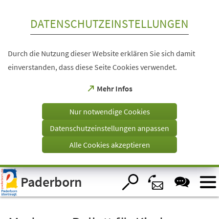
Inhalt anspringen
DATENSCHUTZEINSTELLUNGEN
Durch die Nutzung dieser Website erklären Sie sich damit
einverstanden, dass diese Seite Cookies verwendet.
(Öffnet
Mehr Infos
in
einem
Nur notwendige Cookies
neuen
Tab)
Datenschutzeinstellungen anpassen
Alle Cookies akzeptieren
Visuelle
Paderborn
Assistenzsoftware
öffnen.