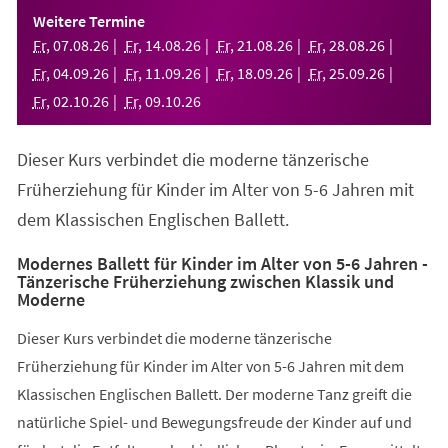
einem
Weitere Termine
neuen
Fr
,
07
.
08
.
26
Fr
,
14
.
08
.
26
Fr
,
21
.
08
.
26
Fr
,
28
.
08
.
26
Tab)
Fr
,
04
.
09
.
26
Fr
,
11
.
09
.
26
Fr
,
18
.
09
.
26
Fr
,
25
.
09
.
26
Fr
,
02
.
10
.
26
Fr
,
09
.
10
.
26
Dieser Kurs verbindet die moderne tänzerische
Früherziehung für Kinder im Alter von 5-6 Jahren mit
dem Klassischen Englischen Ballett.
Modernes Ballett für Kinder im Alter von 5-6 Jahren -
Tänzerische Früherziehung zwischen Klassik und
Moderne
Dieser Kurs verbindet die moderne tänzerische
Früherziehung für Kinder im Alter von 5-6 Jahren mit dem
Klassischen Englischen Ballett. Der moderne Tanz greift die
natürliche Spiel- und Bewegungsfreude der Kinder auf und