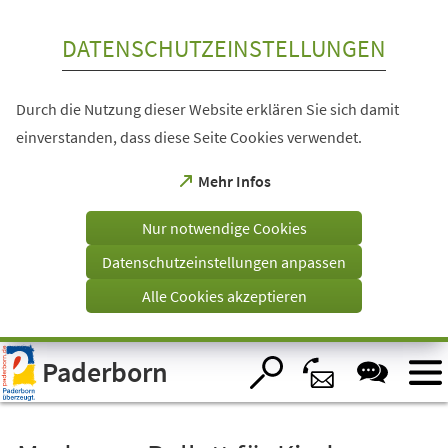
Inhalt anspringen
DATENSCHUTZEINSTELLUNGEN
Durch die Nutzung dieser Website erklären Sie sich damit
einverstanden, dass diese Seite Cookies verwendet.
(Öffnet
Mehr Infos
in
einem
Nur notwendige Cookies
neuen
Tab)
Datenschutzeinstellungen anpassen
Alle Cookies akzeptieren
Visuelle
Paderborn
Assistenzsoftware
öffnen.