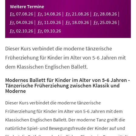
einem
Weitere Termine
neuen
Fr
,
07
.
08
.
26
Fr
,
14
.
08
.
26
Fr
,
21
.
08
.
26
Fr
,
28
.
08
.
26
Tab)
Fr
,
04
.
09
.
26
Fr
,
11
.
09
.
26
Fr
,
18
.
09
.
26
Fr
,
25
.
09
.
26
Fr
,
02
.
10
.
26
Fr
,
09
.
10
.
26
Dieser Kurs verbindet die moderne tänzerische
Früherziehung für Kinder im Alter von 5-6 Jahren mit
dem Klassischen Englischen Ballett.
Modernes Ballett für Kinder im Alter von 5-6 Jahren -
Tänzerische Früherziehung zwischen Klassik und
Moderne
Dieser Kurs verbindet die moderne tänzerische
Früherziehung für Kinder im Alter von 5-6 Jahren mit dem
Klassischen Englischen Ballett. Der moderne Tanz greift die
natürliche Spiel- und Bewegungsfreude der Kinder auf und