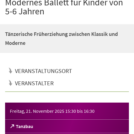
Modernes Ballett für Kinder von
5-6 Jahren
Tänzerische Früherziehung zwischen Klassik und
Moderne
VERANSTALTUNGSORT
VERANSTALTER
Veranstaltungsinformationen
Freitag, 21. November 2025
15:30
bis
16:30
(Öffnet
Tanzbau
in