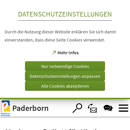
Inhalt anspringen
DATENSCHUTZEINSTELLUNGEN
Durch die Nutzung dieser Website erklären Sie sich damit
einverstanden, dass diese Seite Cookies verwendet.
(Öffnet
Mehr Infos
in
einem
Nur notwendige Cookies
neuen
Tab)
Datenschutzeinstellungen anpassen
Alle Cookies akzeptieren
Visuelle
Paderborn
Assistenzsoftware
öffnen.