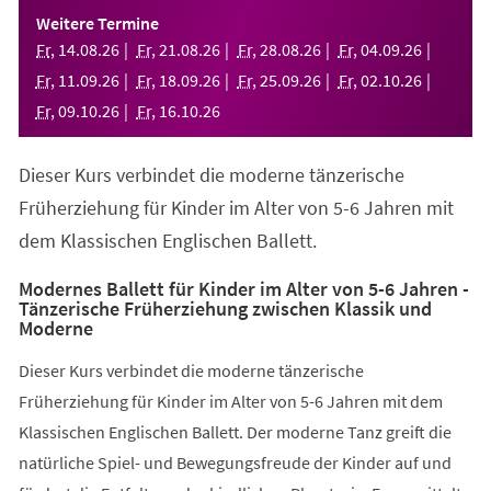
einem
Weitere Termine
neuen
Fr
,
14
.
08
.
26
Fr
,
21
.
08
.
26
Fr
,
28
.
08
.
26
Fr
,
04
.
09
.
26
Tab)
Fr
,
11
.
09
.
26
Fr
,
18
.
09
.
26
Fr
,
25
.
09
.
26
Fr
,
02
.
10
.
26
Fr
,
09
.
10
.
26
Fr
,
16
.
10
.
26
Dieser Kurs verbindet die moderne tänzerische
Früherziehung für Kinder im Alter von 5-6 Jahren mit
dem Klassischen Englischen Ballett.
Modernes Ballett für Kinder im Alter von 5-6 Jahren -
Tänzerische Früherziehung zwischen Klassik und
Moderne
Dieser Kurs verbindet die moderne tänzerische
Früherziehung für Kinder im Alter von 5-6 Jahren mit dem
Klassischen Englischen Ballett. Der moderne Tanz greift die
natürliche Spiel- und Bewegungsfreude der Kinder auf und