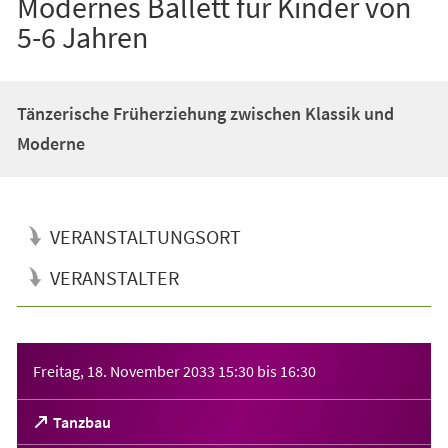
Modernes Ballett für Kinder von
5-6 Jahren
Tänzerische Früherziehung zwischen Klassik und
Moderne
VERANSTALTUNGSORT
VERANSTALTER
Veranstaltungsinformationen
Freitag, 18. November 2033
15:30
bis
16:30
(Öffnet
Tanzbau
in