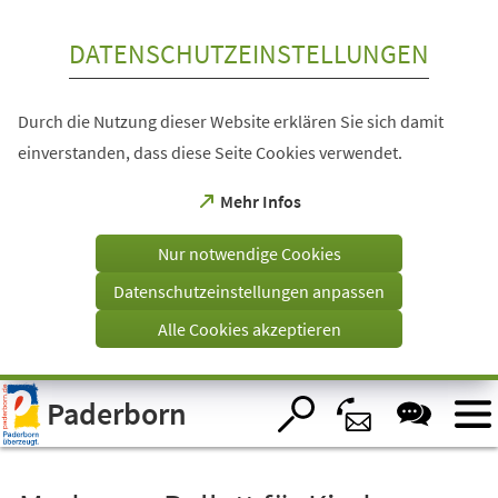
Inhalt anspringen
DATENSCHUTZEINSTELLUNGEN
Durch die Nutzung dieser Website erklären Sie sich damit
einverstanden, dass diese Seite Cookies verwendet.
(Öffnet
Mehr Infos
in
einem
Nur notwendige Cookies
neuen
Tab)
Datenschutzeinstellungen anpassen
Alle Cookies akzeptieren
Visuelle
Paderborn
Assistenzsoftware
öffnen.