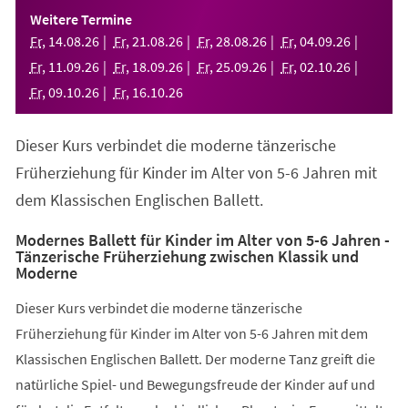
einem
Weitere Termine
neuen
Fr
,
14
.
08
.
26
Fr
,
21
.
08
.
26
Fr
,
28
.
08
.
26
Fr
,
04
.
09
.
26
Tab)
Fr
,
11
.
09
.
26
Fr
,
18
.
09
.
26
Fr
,
25
.
09
.
26
Fr
,
02
.
10
.
26
Fr
,
09
.
10
.
26
Fr
,
16
.
10
.
26
Dieser Kurs verbindet die moderne tänzerische
Früherziehung für Kinder im Alter von 5-6 Jahren mit
dem Klassischen Englischen Ballett.
Modernes Ballett für Kinder im Alter von 5-6 Jahren -
Tänzerische Früherziehung zwischen Klassik und
Moderne
Dieser Kurs verbindet die moderne tänzerische
Früherziehung für Kinder im Alter von 5-6 Jahren mit dem
Klassischen Englischen Ballett. Der moderne Tanz greift die
natürliche Spiel- und Bewegungsfreude der Kinder auf und