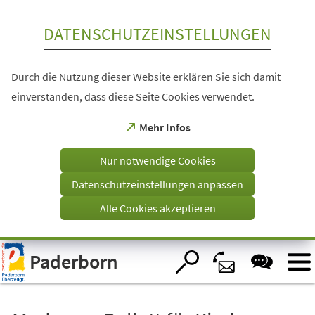
Inhalt anspringen
DATENSCHUTZEINSTELLUNGEN
Durch die Nutzung dieser Website erklären Sie sich damit
einverstanden, dass diese Seite Cookies verwendet.
(Öffnet
Mehr Infos
in
einem
Nur notwendige Cookies
neuen
Tab)
Datenschutzeinstellungen anpassen
Alle Cookies akzeptieren
Visuelle
Paderborn
Assistenzsoftware
öffnen.