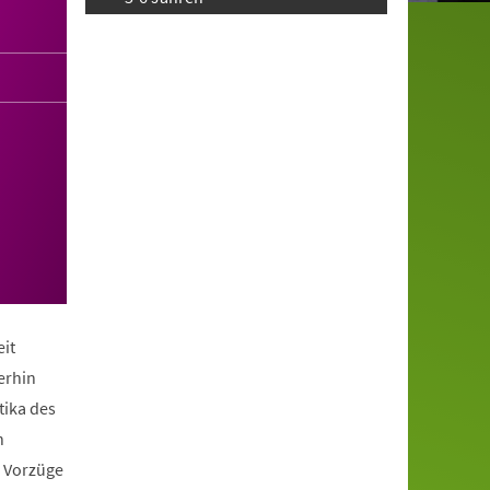
it
erhin
tika des
n
e Vorzüge