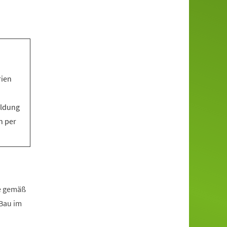
rien
eldung
n per
fe gemäß
zBau im