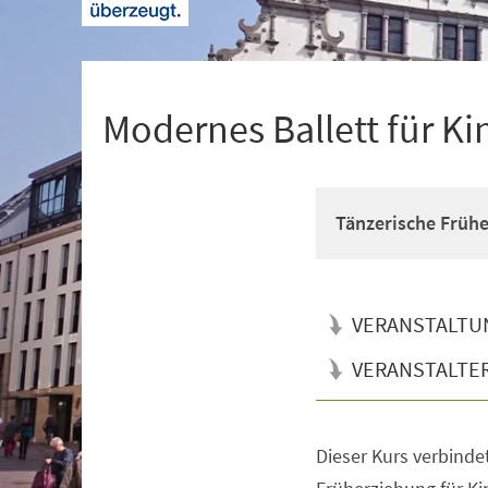
+
1
Modernes Ballett für Ki
Tänzerische Früh
VERANSTALTU
VERANSTALTE
Dieser Kurs verbinde
Veranstaltungsinformationen