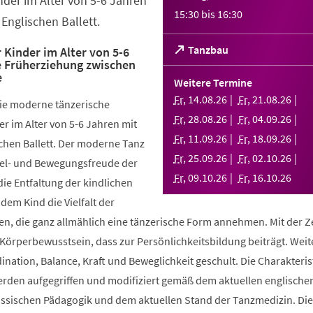
nder im Alter von 5-6 Jahren
15:30
bis
16:30
Englischen Ballett.
(Öffnet
Tanzbau
 Kinder im Alter von 5-6
e Früherziehung zwischen
in
e
einem
Weitere Termine
neuen
Fr
,
14
.
08
.
26
Fr
,
21
.
08
.
26
die moderne tänzerische
Tab)
Fr
,
28
.
08
.
26
Fr
,
04
.
09
.
26
r im Alter von 5-6 Jahren mit
Fr
,
11
.
09
.
26
Fr
,
18
.
09
.
26
chen Ballett. Der moderne Tanz
Fr
,
25
.
09
.
26
Fr
,
02
.
10
.
26
piel- und Bewegungsfreude der
Fr
,
09
.
10
.
26
Fr
,
16
.
10
.
26
die Entfaltung der kindlichen
 dem Kind die Vielfalt der
, die ganz allmählich eine tänzerische Form annehmen. Mit der Ze
 Körperbewusstsein, dass zur Persönlichkeitsbildung beiträgt. Weit
ination, Balance, Kraft und Beweglichkeit geschult. Die Charakteris
werden aufgegriffen und modifiziert gemäß dem aktuellen englische
össischen Pädagogik und dem aktuellen Stand der Tanzmedizin. Di