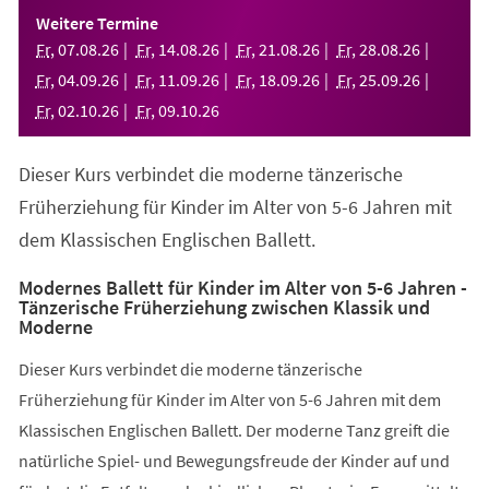
einem
Weitere Termine
neuen
Fr
,
07
.
08
.
26
Fr
,
14
.
08
.
26
Fr
,
21
.
08
.
26
Fr
,
28
.
08
.
26
Tab)
Fr
,
04
.
09
.
26
Fr
,
11
.
09
.
26
Fr
,
18
.
09
.
26
Fr
,
25
.
09
.
26
Fr
,
02
.
10
.
26
Fr
,
09
.
10
.
26
Dieser Kurs verbindet die moderne tänzerische
Früherziehung für Kinder im Alter von 5-6 Jahren mit
dem Klassischen Englischen Ballett.
Modernes Ballett für Kinder im Alter von 5-6 Jahren -
Tänzerische Früherziehung zwischen Klassik und
Moderne
Dieser Kurs verbindet die moderne tänzerische
Früherziehung für Kinder im Alter von 5-6 Jahren mit dem
Klassischen Englischen Ballett. Der moderne Tanz greift die
natürliche Spiel- und Bewegungsfreude der Kinder auf und