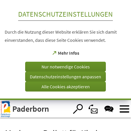
Inhalt anspringen
DATENSCHUTZEINSTELLUNGEN
Durch die Nutzung dieser Website erklären Sie sich damit
einverstanden, dass diese Seite Cookies verwendet.
(Öffnet
Mehr Infos
in
einem
Nur notwendige Cookies
neuen
Tab)
Datenschutzeinstellungen anpassen
Alle Cookies akzeptieren
Visuelle
Paderborn
Assistenzsoftware
öffnen.