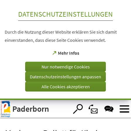
Inhalt anspringen
DATENSCHUTZEINSTELLUNGEN
Durch die Nutzung dieser Website erklären Sie sich damit
einverstanden, dass diese Seite Cookies verwendet.
(Öffnet
Mehr Infos
in
einem
Nur notwendige Cookies
neuen
Tab)
Datenschutzeinstellungen anpassen
Alle Cookies akzeptieren
Visuelle
Paderborn
Assistenzsoftware
öffnen.