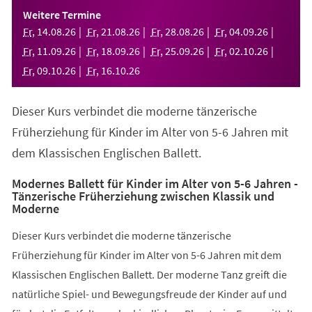
einem
Weitere Termine
neuen
Fr
,
14
.
08
.
26
Fr
,
21
.
08
.
26
Fr
,
28
.
08
.
26
Fr
,
04
.
09
.
26
Tab)
Fr
,
11
.
09
.
26
Fr
,
18
.
09
.
26
Fr
,
25
.
09
.
26
Fr
,
02
.
10
.
26
Fr
,
09
.
10
.
26
Fr
,
16
.
10
.
26
Dieser Kurs verbindet die moderne tänzerische
Früherziehung für Kinder im Alter von 5-6 Jahren mit
dem Klassischen Englischen Ballett.
Modernes Ballett für Kinder im Alter von 5-6 Jahren -
Tänzerische Früherziehung zwischen Klassik und
Moderne
Dieser Kurs verbindet die moderne tänzerische
Früherziehung für Kinder im Alter von 5-6 Jahren mit dem
Klassischen Englischen Ballett. Der moderne Tanz greift die
natürliche Spiel- und Bewegungsfreude der Kinder auf und