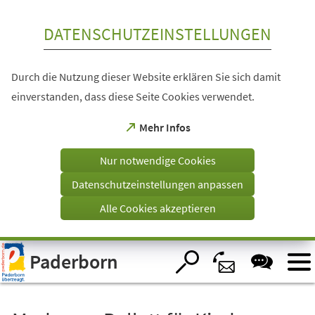
Inhalt anspringen
DATENSCHUTZEINSTELLUNGEN
Durch die Nutzung dieser Website erklären Sie sich damit
einverstanden, dass diese Seite Cookies verwendet.
(Öffnet
Mehr Infos
in
einem
Nur notwendige Cookies
neuen
Tab)
Datenschutzeinstellungen anpassen
Alle Cookies akzeptieren
Visuelle
Paderborn
Assistenzsoftware
öffnen.