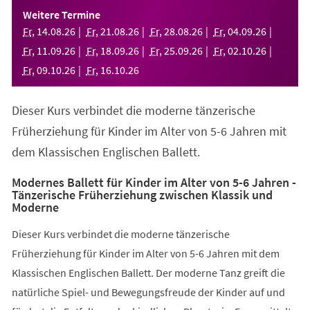
einem
Weitere Termine
neuen
Fr
,
14
.
08
.
26
Fr
,
21
.
08
.
26
Fr
,
28
.
08
.
26
Fr
,
04
.
09
.
26
Tab)
Fr
,
11
.
09
.
26
Fr
,
18
.
09
.
26
Fr
,
25
.
09
.
26
Fr
,
02
.
10
.
26
Fr
,
09
.
10
.
26
Fr
,
16
.
10
.
26
Dieser Kurs verbindet die moderne tänzerische
Früherziehung für Kinder im Alter von 5-6 Jahren mit
dem Klassischen Englischen Ballett.
Modernes Ballett für Kinder im Alter von 5-6 Jahren -
Tänzerische Früherziehung zwischen Klassik und
Moderne
Dieser Kurs verbindet die moderne tänzerische
Früherziehung für Kinder im Alter von 5-6 Jahren mit dem
Klassischen Englischen Ballett. Der moderne Tanz greift die
natürliche Spiel- und Bewegungsfreude der Kinder auf und