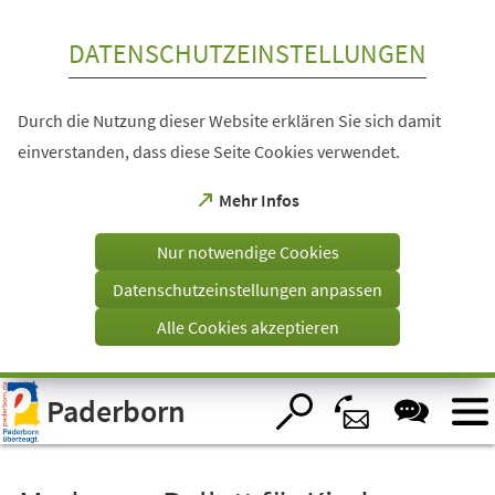
Inhalt anspringen
DATENSCHUTZEINSTELLUNGEN
Durch die Nutzung dieser Website erklären Sie sich damit
einverstanden, dass diese Seite Cookies verwendet.
(Öffnet
Mehr Infos
in
einem
Nur notwendige Cookies
neuen
Tab)
Datenschutzeinstellungen anpassen
Alle Cookies akzeptieren
Visuelle
Paderborn
Assistenzsoftware
öffnen.