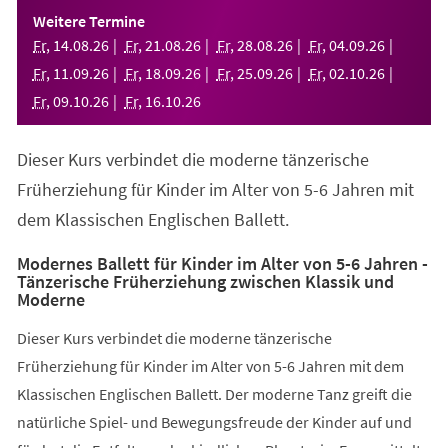
einem
Weitere Termine
neuen
Fr
,
14
.
08
.
26
Fr
,
21
.
08
.
26
Fr
,
28
.
08
.
26
Fr
,
04
.
09
.
26
Tab)
Fr
,
11
.
09
.
26
Fr
,
18
.
09
.
26
Fr
,
25
.
09
.
26
Fr
,
02
.
10
.
26
Fr
,
09
.
10
.
26
Fr
,
16
.
10
.
26
Dieser Kurs verbindet die moderne tänzerische
Früherziehung für Kinder im Alter von 5-6 Jahren mit
dem Klassischen Englischen Ballett.
Modernes Ballett für Kinder im Alter von 5-6 Jahren -
Tänzerische Früherziehung zwischen Klassik und
Moderne
Dieser Kurs verbindet die moderne tänzerische
Früherziehung für Kinder im Alter von 5-6 Jahren mit dem
Klassischen Englischen Ballett. Der moderne Tanz greift die
natürliche Spiel- und Bewegungsfreude der Kinder auf und