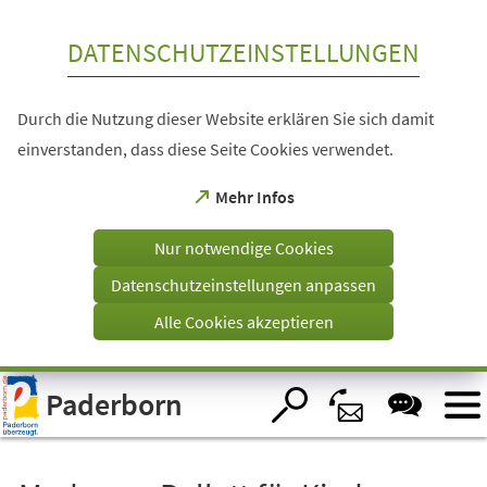
Inhalt anspringen
DATENSCHUTZEINSTELLUNGEN
Durch die Nutzung dieser Website erklären Sie sich damit
einverstanden, dass diese Seite Cookies verwendet.
(Öffnet
Mehr Infos
in
einem
Nur notwendige Cookies
neuen
Tab)
Datenschutzeinstellungen anpassen
Alle Cookies akzeptieren
Visuelle
Paderborn
Assistenzsoftware
öffnen.