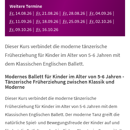
einem
Weitere Termine
neuen
Fr
,
14
.
08
.
26
Fr
,
21
.
08
.
26
Fr
,
28
.
08
.
26
Fr
,
04
.
09
.
26
Tab)
Fr
,
11
.
09
.
26
Fr
,
18
.
09
.
26
Fr
,
25
.
09
.
26
Fr
,
02
.
10
.
26
Fr
,
09
.
10
.
26
Fr
,
16
.
10
.
26
Dieser Kurs verbindet die moderne tänzerische
Früherziehung für Kinder im Alter von 5-6 Jahren mit
dem Klassischen Englischen Ballett.
Modernes Ballett für Kinder im Alter von 5-6 Jahren -
Tänzerische Früherziehung zwischen Klassik und
Moderne
Dieser Kurs verbindet die moderne tänzerische
Früherziehung für Kinder im Alter von 5-6 Jahren mit dem
Klassischen Englischen Ballett. Der moderne Tanz greift die
natürliche Spiel- und Bewegungsfreude der Kinder auf und