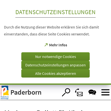
Inhalt anspringen
DATENSCHUTZEINSTELLUNGEN
Durch die Nutzung dieser Website erklären Sie sich damit
einverstanden, dass diese Seite Cookies verwendet.
(Öffnet
Mehr Infos
in
einem
Nur notwendige Cookies
neuen
Tab)
Datenschutzeinstellungen anpassen
Alle Cookies akzeptieren
Visuelle
Paderborn
Assistenzsoftware
öffnen.