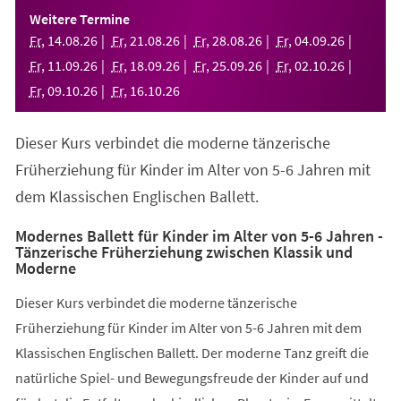
einem
Weitere Termine
neuen
Fr
,
14
.
08
.
26
Fr
,
21
.
08
.
26
Fr
,
28
.
08
.
26
Fr
,
04
.
09
.
26
Tab)
Fr
,
11
.
09
.
26
Fr
,
18
.
09
.
26
Fr
,
25
.
09
.
26
Fr
,
02
.
10
.
26
Fr
,
09
.
10
.
26
Fr
,
16
.
10
.
26
Dieser Kurs verbindet die moderne tänzerische
Früherziehung für Kinder im Alter von 5-6 Jahren mit
dem Klassischen Englischen Ballett.
Modernes Ballett für Kinder im Alter von 5-6 Jahren -
Tänzerische Früherziehung zwischen Klassik und
Moderne
Dieser Kurs verbindet die moderne tänzerische
Früherziehung für Kinder im Alter von 5-6 Jahren mit dem
Klassischen Englischen Ballett. Der moderne Tanz greift die
natürliche Spiel- und Bewegungsfreude der Kinder auf und