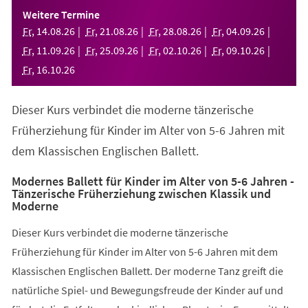
einem
Weitere Termine
neuen
Fr
,
14
.
08
.
26
Fr
,
21
.
08
.
26
Fr
,
28
.
08
.
26
Fr
,
04
.
09
.
26
Tab)
Fr
,
11
.
09
.
26
Fr
,
25
.
09
.
26
Fr
,
02
.
10
.
26
Fr
,
09
.
10
.
26
Fr
,
16
.
10
.
26
Dieser Kurs verbindet die moderne tänzerische
Früherziehung für Kinder im Alter von 5-6 Jahren mit
dem Klassischen Englischen Ballett.
Modernes Ballett für Kinder im Alter von 5-6 Jahren -
Tänzerische Früherziehung zwischen Klassik und
Moderne
Dieser Kurs verbindet die moderne tänzerische
Früherziehung für Kinder im Alter von 5-6 Jahren mit dem
Klassischen Englischen Ballett. Der moderne Tanz greift die
natürliche Spiel- und Bewegungsfreude der Kinder auf und