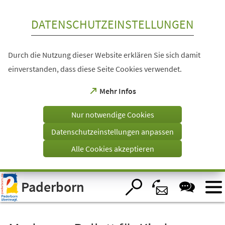
Inhalt anspringen
DATENSCHUTZEINSTELLUNGEN
Durch die Nutzung dieser Website erklären Sie sich damit
einverstanden, dass diese Seite Cookies verwendet.
(Öffnet
Mehr Infos
in
einem
Nur notwendige Cookies
neuen
Tab)
Datenschutzeinstellungen anpassen
Alle Cookies akzeptieren
Visuelle
Paderborn
Assistenzsoftware
öffnen.