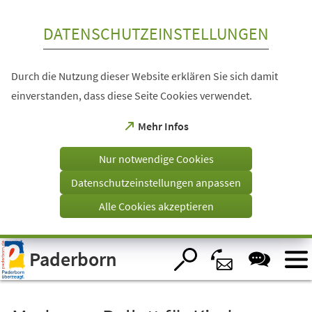
Inhalt anspringen
DATENSCHUTZEINSTELLUNGEN
Durch die Nutzung dieser Website erklären Sie sich damit
einverstanden, dass diese Seite Cookies verwendet.
(Öffnet
Mehr Infos
in
einem
Nur notwendige Cookies
neuen
Tab)
Datenschutzeinstellungen anpassen
Alle Cookies akzeptieren
Visuelle
Paderborn
Assistenzsoftware
öffnen.