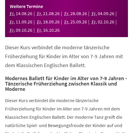
einem
Weitere Termine
neuen
Fr
,
14
.
08
.
26
Fr
,
21
.
08
.
26
Fr
,
28
.
08
.
26
Fr
,
04
.
09
.
26
Tab)
Fr
,
11
.
09
.
26
Fr
,
18
.
09
.
26
Fr
,
25
.
09
.
26
Fr
,
02
.
10
.
26
Fr
,
09
.
10
.
26
Fr
,
16
.
10
.
26
Dieser Kurs verbindet die moderne tänzerische
Früherziehung für Kinder im Alter von 7-9 Jahren mit
dem Klassischen Englischen Ballett.
Modernes Ballett für Kinder im Alter von 7-9 Jahren -
Tänzerische Früherziehung zwischen Klassik und
Moderne
Dieser Kurs verbindet die moderne tänzerische
Früherziehung für Kinder im Alter von 7-9 Jahren mit dem
Klassischen Englischen Ballett. Der moderne Tanz greift die
natürliche Spiel- und Bewegungsfreude der Kinder auf und