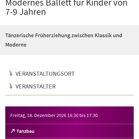
Modernes Ballett für Kinder von
7-9 Jahren
Tänzerische Früherziehung zwischen Klassik und
Moderne
VERANSTALTUNGSORT
VERANSTALTER
Veranstaltungsinformationen
Freitag, 18. Dezember 2026
16:30
bis
17:30
(Öffnet
Tanzbau
in