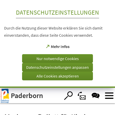
Inhalt anspringen
DATENSCHUTZEINSTELLUNGEN
Durch die Nutzung dieser Website erklären Sie sich damit
einverstanden, dass diese Seite Cookies verwendet.
(Öffnet
Mehr Infos
in
einem
Nur notwendige Cookies
neuen
Tab)
Datenschutzeinstellungen anpassen
Alle Cookies akzeptieren
Visuelle
Paderborn
Assistenzsoftware
öffnen.