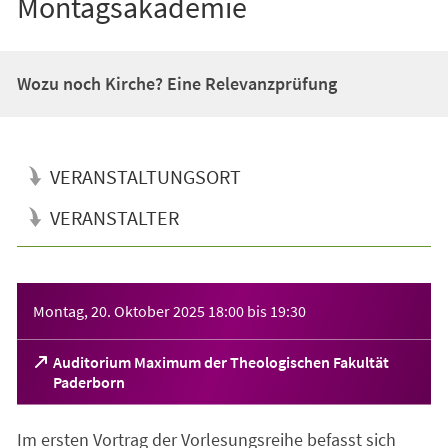
Montagsakademie
Wozu noch Kirche? Eine Relevanzprüfung
VERANSTALTUNGSORT
VERANSTALTER
Veranstaltungsinformationen
Montag, 20. Oktober 2025
18:00
bis
19:30
Auditorium Maximum der Theologischen Fakultät
(Öffnet
Paderborn
in
einem
Im ersten Vortrag der Vorlesungsreihe befasst sich
neuen