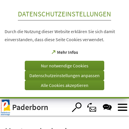
Inhalt anspringen
DATENSCHUTZEINSTELLUNGEN
Durch die Nutzung dieser Website erklären Sie sich damit
einverstanden, dass diese Seite Cookies verwendet.
(Öffnet
Mehr Infos
in
einem
Nur notwendige Cookies
neuen
Tab)
Datenschutzeinstellungen anpassen
Alle Cookies akzeptieren
Visuelle
Paderborn
Assistenzsoftware
öffnen.