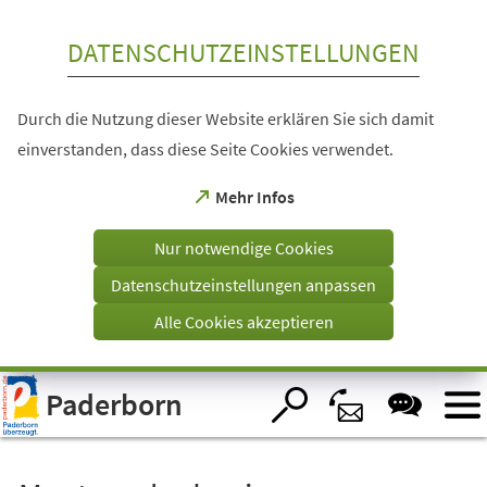
Inhalt anspringen
DATENSCHUTZEINSTELLUNGEN
Durch die Nutzung dieser Website erklären Sie sich damit
einverstanden, dass diese Seite Cookies verwendet.
(Öffnet
Mehr Infos
in
einem
Nur notwendige Cookies
neuen
Tab)
Datenschutzeinstellungen anpassen
Alle Cookies akzeptieren
Visuelle
Paderborn
Assistenzsoftware
öffnen.