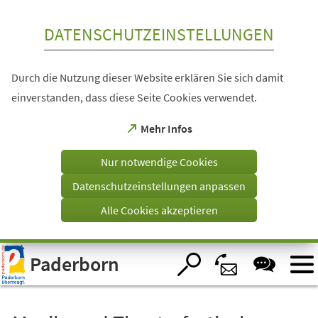
Inhalt anspringen
DATENSCHUTZEINSTELLUNGEN
Durch die Nutzung dieser Website erklären Sie sich damit
einverstanden, dass diese Seite Cookies verwendet.
(Öffnet
Mehr Infos
in
einem
Nur notwendige Cookies
neuen
Tab)
Datenschutzeinstellungen anpassen
Alle Cookies akzeptieren
Visuelle
Paderborn
Assistenzsoftware
öffnen.