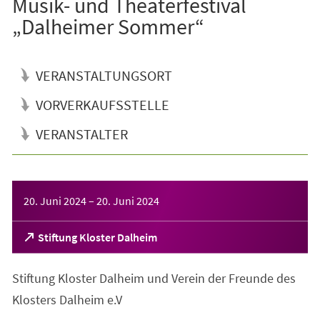
Musik- und Theaterfestival
„Dalheimer Sommer“
VERANSTALTUNGSORT
VORVERKAUFSSTELLE
VERANSTALTER
Veranstaltungsinformationen
20. Juni 2024
–
20. Juni 2024
(Öffnet
Stiftung Kloster Dalheim
in
einem
Stiftung Kloster Dalheim und Verein der Freunde des
neuen
Tab)
Klosters Dalheim e.V