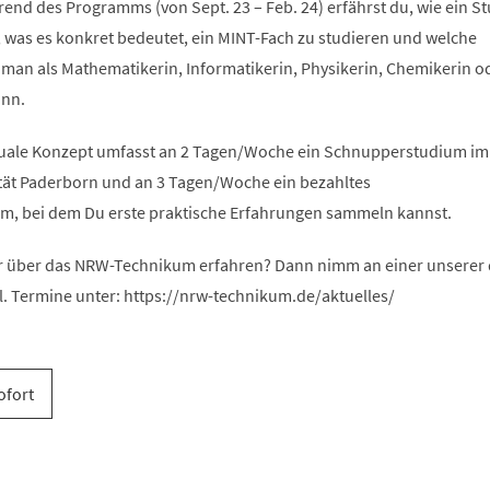
end des Programms (von Sept. 23 – Feb. 24) erfährst du, wie ein S
, was es konkret bedeutet, ein MINT-Fach zu studieren und welche
 man als Mathematikerin, Informatikerin, Physikerin, Chemikerin o
ann.
uale Konzept umfasst an 2 Tagen/Woche ein Schnupperstudium im
ität Paderborn und an 3 Tagen/Woche ein bezahltes
, bei dem Du erste praktische Erfahrungen sammeln kannst.
 über das NRW-Technikum erfahren? Dann nimm an einer unserer d
l. Termine unter: https://nrw-technikum.de/aktuelles/
ofort