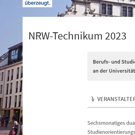
+
1
NRW-Technikum 2023
Berufs- und Studi
an der Universitä
VERANSTALTE
Sechsmonatiges dual
Veranstaltungsinformationen
Studienorientierun