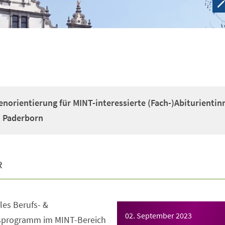
enorientierung für MINT-interessierte (Fach-)Abiturientin
t Paderborn
R
es Berufs- &
02. September 2023
gsprogramm im MINT-Bereich