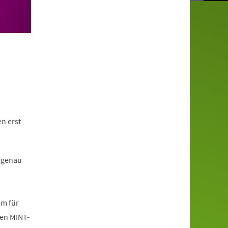
n erst
 genau
mm für
den MINT-