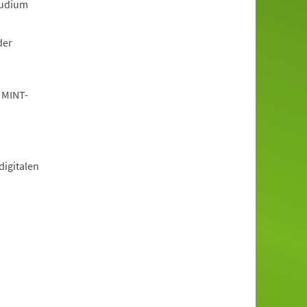
tudium
der
 MINT-
igitalen