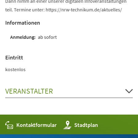
Dann nimm an einer unserer digitalen Infoveranstaltungen
teil. Termine unter: https://nrw-technikum.de/aktuelles/
Informationen
ab sofort
Eintritt
kostenlos
VERANSTALTER
Kontaktformular
(Öffnet
Stadtplan
in
einem