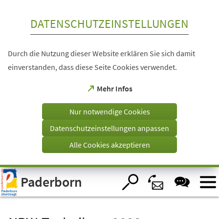
Inhalt anspringen
DATENSCHUTZEINSTELLUNGEN
Durch die Nutzung dieser Website erklären Sie sich damit
einverstanden, dass diese Seite Cookies verwendet.
(Öffnet
Mehr Infos
in
einem
Nur notwendige Cookies
neuen
Tab)
Datenschutzeinstellungen anpassen
Alle Cookies akzeptieren
Visuelle
Paderborn
Assistenzsoftware
öffnen.