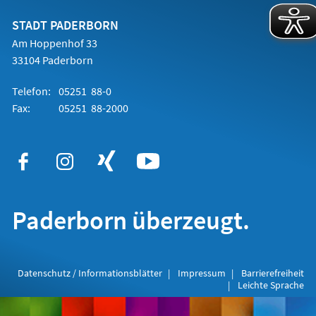
neuen
Tab)
STADT PADERBORN
Am Hoppenhof 33
33104 Paderborn
Telefon:
05251 88-0
Fax:
05251 88-2000
Paderborn überzeugt.
Datenschutz / Informationsblätter
Impressum
Barrierefreiheit
Leichte Sprache