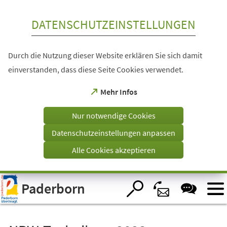
Inhalt anspringen
DATENSCHUTZEINSTELLUNGEN
Durch die Nutzung dieser Website erklären Sie sich damit
einverstanden, dass diese Seite Cookies verwendet.
(Öffnet
Mehr Infos
in
einem
Nur notwendige Cookies
neuen
Tab)
Datenschutzeinstellungen anpassen
Alle Cookies akzeptieren
Visuelle
Paderborn
Assistenzsoftware
öffnen.