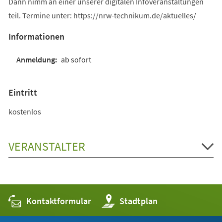
Dann nimm an einer unserer digitalen Infoveranstaltungen
teil. Termine unter: https://nrw-technikum.de/aktuelles/
Informationen
ab sofort
Eintritt
kostenlos
VERANSTALTER
Kontaktformular
(Öffnet
Stadtplan
in
einem