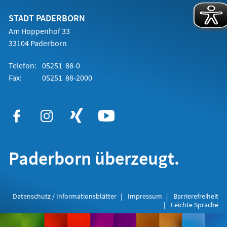
neuen
Tab)
STADT PADERBORN
Am Hoppenhof 33
33104 Paderborn
Telefon:
05251 88-0
Fax:
05251 88-2000
Paderborn überzeugt.
Datenschutz / Informationsblätter
Impressum
Barrierefreiheit
Leichte Sprache