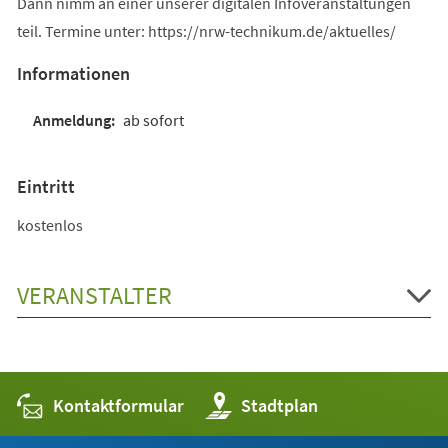
Dann nimm an einer unserer digitalen Infoveranstaltungen
teil. Termine unter: https://nrw-technikum.de/aktuelles/
Informationen
ab sofort
Eintritt
kostenlos
VERANSTALTER
Kontaktformular
(Öffnet
Stadtplan
in
einem