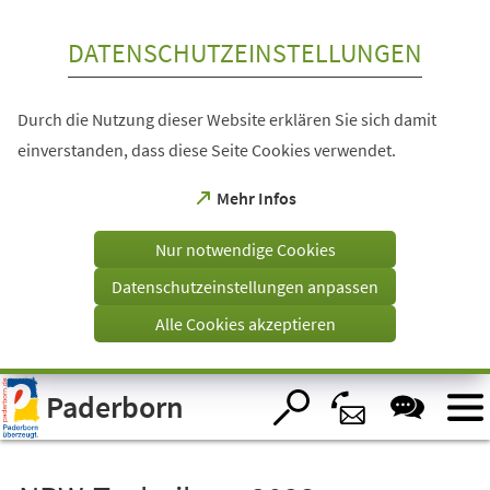
Inhalt anspringen
DATENSCHUTZEINSTELLUNGEN
Durch die Nutzung dieser Website erklären Sie sich damit
einverstanden, dass diese Seite Cookies verwendet.
(Öffnet
Mehr Infos
in
einem
Nur notwendige Cookies
neuen
Tab)
Datenschutzeinstellungen anpassen
Alle Cookies akzeptieren
Visuelle
Paderborn
Assistenzsoftware
öffnen.