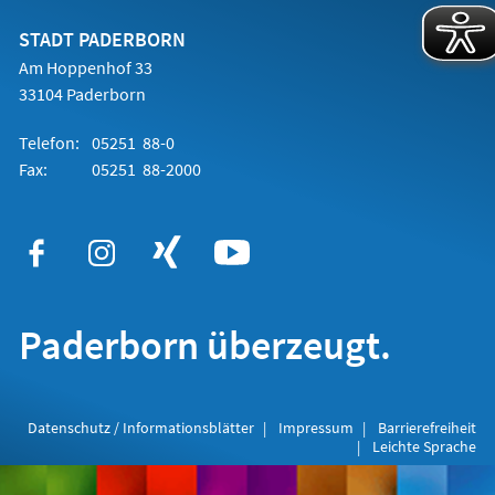
neuen
Tab)
STADT PADERBORN
Am Hoppenhof 33
33104 Paderborn
Telefon:
05251 88-0
Fax:
05251 88-2000
Paderborn überzeugt.
Datenschutz / Informationsblätter
Impressum
Barrierefreiheit
Leichte Sprache