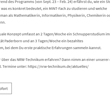
end des Programms (von Sept. 23 – Feb. 24) erfährst du, wie ein S
, was es konkret bedeutet, ein MINT-Fach zu studieren und welche
 man als Mathematikerin, Informatikerin, Physikerin, Chemikerin o
ann.
uale Konzept umfasst an 2 Tagen/Woche ein Schnupperstudium im
ität Paderborn und an 3 Tagen/Woche ein bezahltes
, bei dem Du erste praktische Erfahrungen sammeln kannst.
 über das NRW-Technikum erfahren? Dann nimm an einer unserer d
l. Termine unter: https://nrw-technikum.de/aktuelles/
ofort