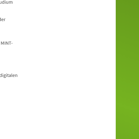
tudium
der
 MINT-
igitalen