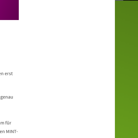
n erst
 genau
mm für
den MINT-