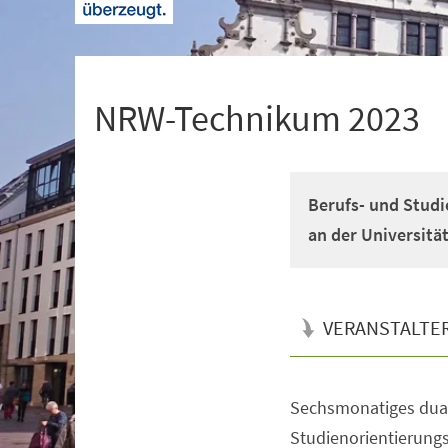
+
1
NRW-Technikum 2023
Berufs- und Studi
an der Universitä
VERANSTALTE
Sechsmonatiges dual
Veranstaltungsinformationen
Studienorientierun