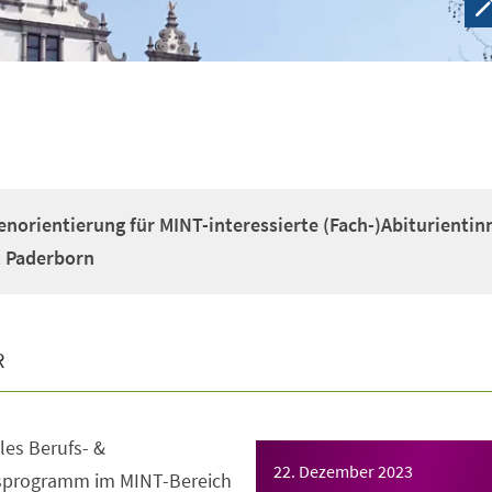
enorientierung für MINT-interessierte (Fach-)Abiturientin
t Paderborn
R
es Berufs- &
22. Dezember 2023
gsprogramm im MINT-Bereich