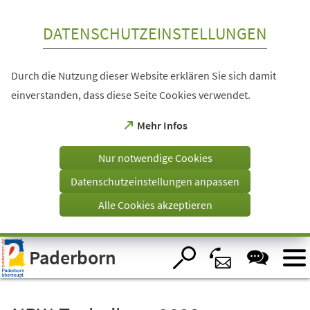
Inhalt anspringen
DATENSCHUTZEINSTELLUNGEN
Durch die Nutzung dieser Website erklären Sie sich damit
einverstanden, dass diese Seite Cookies verwendet.
(Öffnet
Mehr Infos
in
einem
Nur notwendige Cookies
neuen
Tab)
Datenschutzeinstellungen anpassen
Alle Cookies akzeptieren
Visuelle
Paderborn
Assistenzsoftware
öffnen.