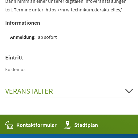
Dann nimm an einer unserer digitalen Infoveranstaltungen
teil. Termine unter: https://nrw-technikum.de/aktuelles/
Informationen
ab sofort
Eintritt
kostenlos
VERANSTALTER
Kontaktformular
(Öffnet
Stadtplan
in
einem