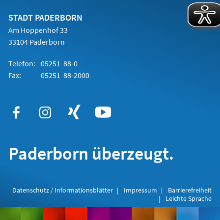
neuen
Tab)
STADT PADERBORN
Am Hoppenhof 33
33104 Paderborn
Telefon:
05251 88-0
Fax:
05251 88-2000
Paderborn überzeugt.
Datenschutz / Informationsblätter
Impressum
Barrierefreiheit
Leichte Sprache