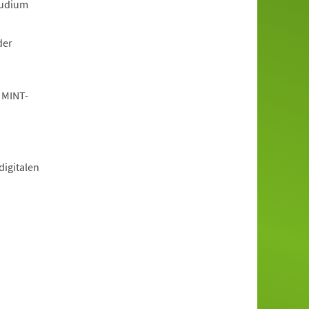
tudium
der
 MINT-
igitalen