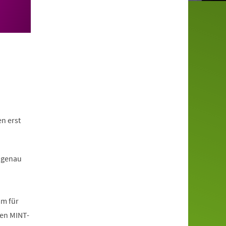
n erst
 genau
mm für
den MINT-