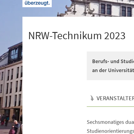
+
1
NRW-Technikum 2023
Berufs- und Studi
an der Universitä
VERANSTALTE
Sechsmonatiges dual
Veranstaltungsinformationen
Studienorientierun