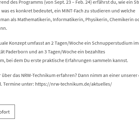
end des Programms (von Sept. 23 – Feb. 24) erfährst du, wie ein S
, was es konkret bedeutet, ein MINT-Fach zu studieren und welche
 man als Mathematikerin, Informatikerin, Physikerin, Chemikerin o
ann.
uale Konzept umfasst an 2 Tagen/Woche ein Schnupperstudium im
ität Paderborn und an 3 Tagen/Woche ein bezahltes
, bei dem Du erste praktische Erfahrungen sammeln kannst.
 über das NRW-Technikum erfahren? Dann nimm an einer unserer d
l. Termine unter: https://nrw-technikum.de/aktuelles/
ofort