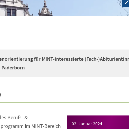
enorientierung für MINT-interessierte (Fach-)Abiturientin
t Paderborn
R
es Berufs- &
02. Januar 2024
gsprogramm im MINT-Bereich