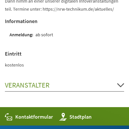
Dann nimm an einer unserer digitalen Infoveranstaltungen
teil. Termine unter: https://nrw-technikum.de/aktuelles/
Informationen
ab sofort
Eintritt
kostenlos
VERANSTALTER
Kontaktformular
(Öffnet
Stadtplan
in
einem