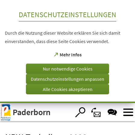
Inhalt anspringen
DATENSCHUTZEINSTELLUNGEN
Durch die Nutzung dieser Website erklären Sie sich damit
einverstanden, dass diese Seite Cookies verwendet.
(Öffnet
Mehr Infos
in
einem
Nur notwendige Cookies
neuen
Tab)
Datenschutzeinstellungen anpassen
Alle Cookies akzeptieren
Visuelle
Paderborn
Assistenzsoftware
öffnen.