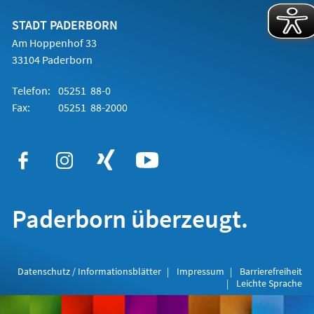
neuen
Tab)
STADT PADERBORN
Am Hoppenhof 33
33104 Paderborn
Telefon:
05251 88-0
Fax:
05251 88-2000
Paderborn überzeugt.
Datenschutz / Informationsblätter
Impressum
Barrierefreiheit
Leichte Sprache