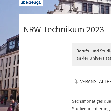
+
1
NRW-Technikum 2023
Berufs- und Studi
an der Universitä
VERANSTALTE
Sechsmonatiges dual
Veranstaltungsinformationen
Studienorientierun