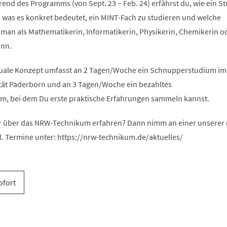
end des Programms (von Sept. 23 – Feb. 24) erfährst du, wie ein S
, was es konkret bedeutet, ein MINT-Fach zu studieren und welche
 man als Mathematikerin, Informatikerin, Physikerin, Chemikerin o
ann.
uale Konzept umfasst an 2 Tagen/Woche ein Schnupperstudium im
ität Paderborn und an 3 Tagen/Woche ein bezahltes
, bei dem Du erste praktische Erfahrungen sammeln kannst.
 über das NRW-Technikum erfahren? Dann nimm an einer unserer d
l. Termine unter: https://nrw-technikum.de/aktuelles/
ofort