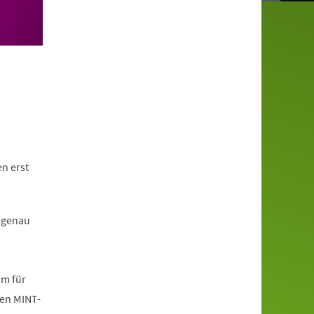
n erst
 genau
mm für
den MINT-