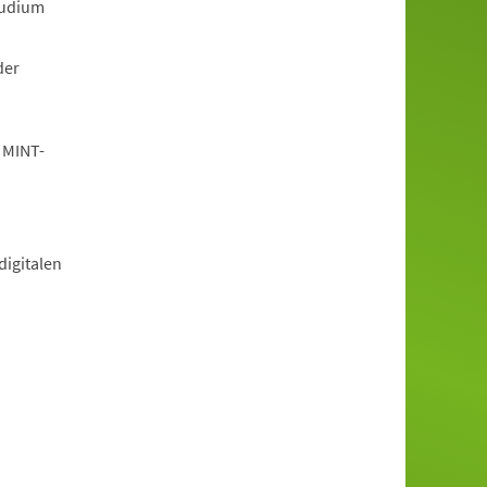
tudium
der
 MINT-
igitalen