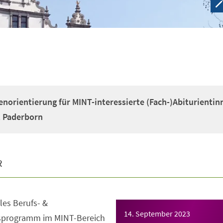
enorientierung für MINT-interessierte (Fach-)Abiturientin
t Paderborn
R
es Berufs- &
14. September 2023
gsprogramm im MINT-Bereich