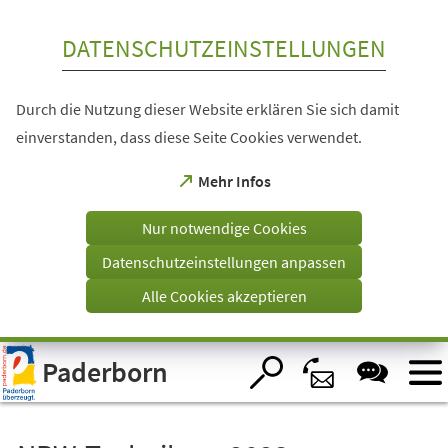
Inhalt anspringen
DATENSCHUTZEINSTELLUNGEN
Durch die Nutzung dieser Website erklären Sie sich damit
einverstanden, dass diese Seite Cookies verwendet.
(Öffnet
Mehr Infos
in
einem
Nur notwendige Cookies
neuen
Tab)
Datenschutzeinstellungen anpassen
Alle Cookies akzeptieren
Visuelle
Paderborn
Assistenzsoftware
öffnen.