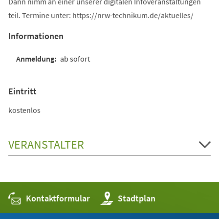
Dann nimm an einer unserer digitalen Infoveranstaltungen
teil. Termine unter: https://nrw-technikum.de/aktuelles/
Informationen
ab sofort
Eintritt
kostenlos
VERANSTALTER
Kontaktformular
(Öffnet
Stadtplan
in
einem