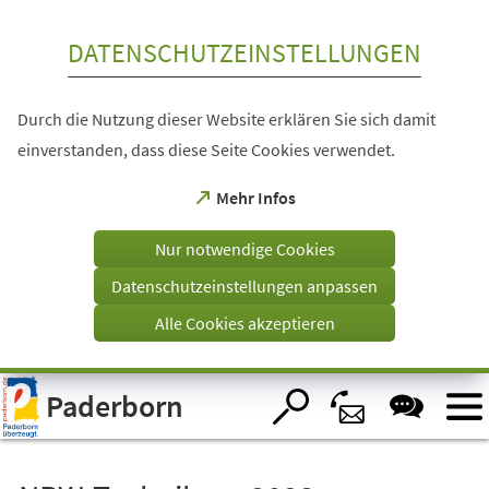
Inhalt anspringen
DATENSCHUTZEINSTELLUNGEN
Durch die Nutzung dieser Website erklären Sie sich damit
einverstanden, dass diese Seite Cookies verwendet.
(Öffnet
Mehr Infos
in
einem
Nur notwendige Cookies
neuen
Tab)
Datenschutzeinstellungen anpassen
Alle Cookies akzeptieren
Visuelle
Paderborn
Assistenzsoftware
öffnen.