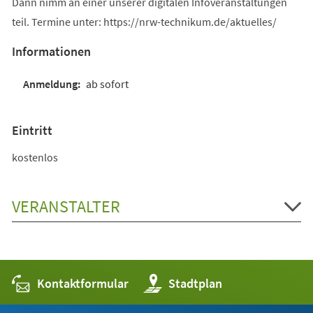
Dann nimm an einer unserer digitalen Infoveranstaltungen
teil. Termine unter: https://nrw-technikum.de/aktuelles/
Informationen
ab sofort
Eintritt
kostenlos
VERANSTALTER
Kontaktformular
(Öffnet
Stadtplan
in
einem