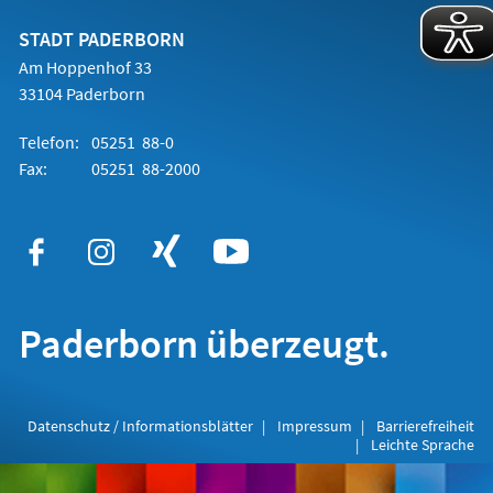
neuen
Tab)
STADT PADERBORN
Am Hoppenhof 33
33104 Paderborn
Telefon:
05251 88-0
Fax:
05251 88-2000
Paderborn überzeugt.
Datenschutz / Informationsblätter
Impressum
Barrierefreiheit
Leichte Sprache