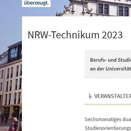
+
1
NRW-Technikum 2023
Berufs- und Studi
an der Universitä
VERANSTALTE
Sechsmonatiges dual
Veranstaltungsinformationen
Studienorientierun