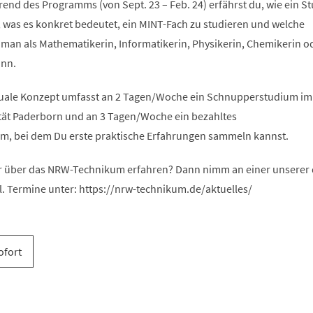
end des Programms (von Sept. 23 – Feb. 24) erfährst du, wie ein S
, was es konkret bedeutet, ein MINT-Fach zu studieren und welche
 man als Mathematikerin, Informatikerin, Physikerin, Chemikerin o
ann.
uale Konzept umfasst an 2 Tagen/Woche ein Schnupperstudium im
ität Paderborn und an 3 Tagen/Woche ein bezahltes
, bei dem Du erste praktische Erfahrungen sammeln kannst.
 über das NRW-Technikum erfahren? Dann nimm an einer unserer d
l. Termine unter: https://nrw-technikum.de/aktuelles/
ofort