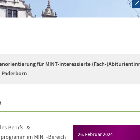
enorientierung für MINT-interessierte (Fach-)Abiturientin
t Paderborn
R
es Berufs- &
26. Februar 2024
gsprogramm im MINT-Bereich