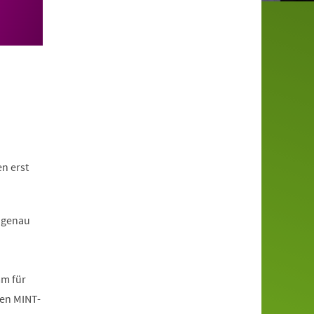
n erst
 genau
mm für
den MINT-