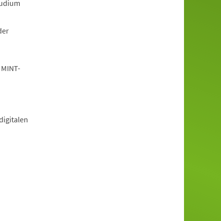
tudium
der
 MINT-
igitalen