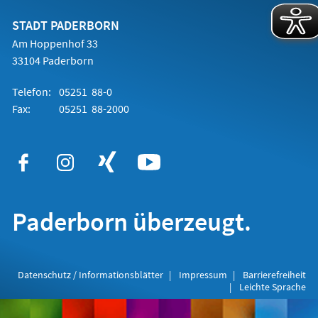
neuen
Tab)
STADT PADERBORN
Am Hoppenhof 33
33104 Paderborn
Telefon:
05251 88-0
Fax:
05251 88-2000
Paderborn überzeugt.
Datenschutz / Informationsblätter
Impressum
Barrierefreiheit
Leichte Sprache