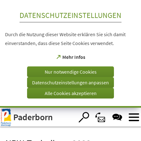
Inhalt anspringen
DATENSCHUTZEINSTELLUNGEN
Durch die Nutzung dieser Website erklären Sie sich damit
einverstanden, dass diese Seite Cookies verwendet.
(Öffnet
Mehr Infos
in
einem
Nur notwendige Cookies
neuen
Tab)
Datenschutzeinstellungen anpassen
Alle Cookies akzeptieren
Visuelle
Paderborn
Assistenzsoftware
öffnen.