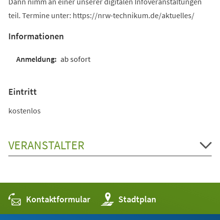
Dann nimm an einer unserer digitalen Infoveranstaltungen
teil. Termine unter: https://nrw-technikum.de/aktuelles/
Informationen
ab sofort
Eintritt
kostenlos
VERANSTALTER
Kontaktformular
(Öffnet
Stadtplan
in
einem