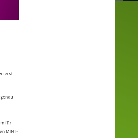
n erst
 genau
mm für
den MINT-