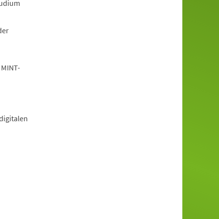
tudium
der
 MINT-
igitalen