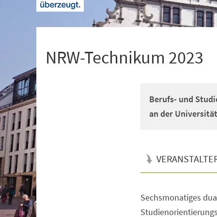
+
1
NRW-Technikum 2023
Berufs- und Studi
an der Universitä
VERANSTALTE
Sechsmonatiges dual
Veranstaltungsinformationen
Studienorientierun