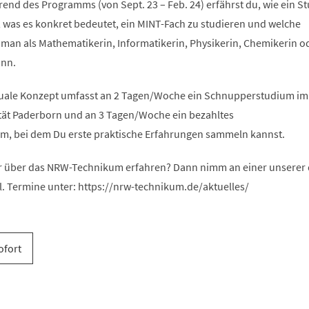
end des Programms (von Sept. 23 – Feb. 24) erfährst du, wie ein S
, was es konkret bedeutet, ein MINT-Fach zu studieren und welche
 man als Mathematikerin, Informatikerin, Physikerin, Chemikerin o
ann.
uale Konzept umfasst an 2 Tagen/Woche ein Schnupperstudium im
ität Paderborn und an 3 Tagen/Woche ein bezahltes
, bei dem Du erste praktische Erfahrungen sammeln kannst.
 über das NRW-Technikum erfahren? Dann nimm an einer unserer d
l. Termine unter: https://nrw-technikum.de/aktuelles/
ofort