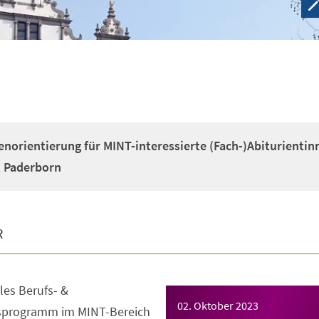
enorientierung für MINT-interessierte (Fach-)Abiturientin
t Paderborn
R
es Berufs- &
02. Oktober 2023
gsprogramm im MINT-Bereich