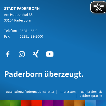
neuen
Tab)
STADT PADERBORN
Am Hoppenhof 33
33104 Paderborn
Telefon:
05251 88-0
Fax:
05251 88-2000
Paderborn überzeugt.
Datenschutz / Informationsblätter
Impressum
Barrierefreiheit
Leichte Sprache