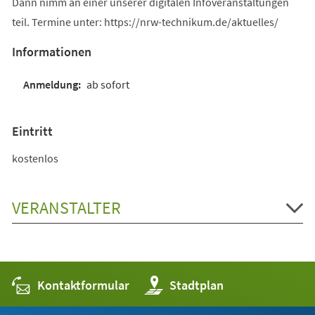
Dann nimm an einer unserer digitalen Infoveranstaltungen
teil. Termine unter: https://nrw-technikum.de/aktuelles/
Informationen
ab sofort
Eintritt
kostenlos
VERANSTALTER
Kontaktformular
(Öffnet
Stadtplan
in
einem