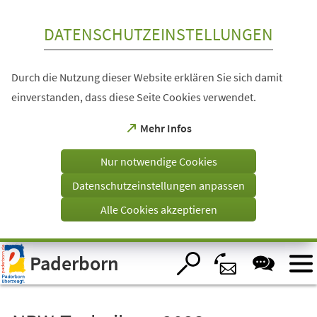
Inhalt anspringen
DATENSCHUTZEINSTELLUNGEN
Durch die Nutzung dieser Website erklären Sie sich damit
einverstanden, dass diese Seite Cookies verwendet.
(Öffnet
Mehr Infos
in
einem
Nur notwendige Cookies
neuen
Tab)
Datenschutzeinstellungen anpassen
Alle Cookies akzeptieren
Visuelle
Paderborn
Assistenzsoftware
öffnen.